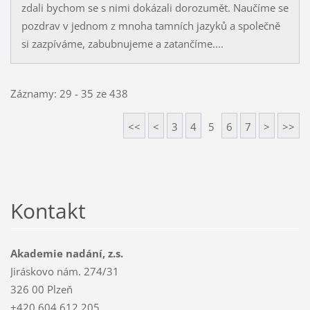
zdali bychom se s nimi dokázali dorozumět. Naučíme se
pozdrav v jednom z mnoha tamních jazyků a společně
si zazpíváme, zabubnujeme a zatančíme....
Záznamy: 29 - 35 ze 438
<<
<
3
4
5
6
7
>
>>
Kontakt
Akademie nadání, z.s.
Jiráskovo nám. 274/31
326 00 Plzeň
+420 604 612 205