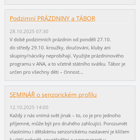
Podzimní PRÁZDNINY a TÁBOR
28.10.2025 07:30
V době podzimních prázdnin od pondělí 27.10.
do středy 29.10. kroužky, doučování, kluby ani
skupiny/nácviky neprobíhají. Využijte prázdninového
programu v ANA, a to včetně státního svátku. Tábor je
určen pro všechny děti – činnost...
SEMINÁŘ o senzorickém profilu
12.10.2025 14:00
Každý z nás vnímá svět jinak – to, co je pro jednoho
příjemné, může být pro druhého zahlcující. Porozumět
vlastnímu i dětskému senzorickému nastavení je klíčem
k větší pohodě, soustředění a vyrovnanosti v