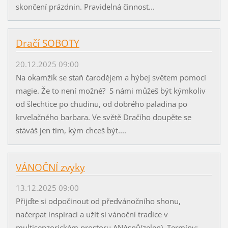
skončení prázdnin. Pravidelná činnost...
Dračí SOBOTY
20.12.2025 09:00
Na okamžik se staň čarodějem a hýbej světem pomocí
magie. Že to není možné? S námi můžeš být kýmkoliv
od šlechtice po chudinu, od dobrého paladina po
krvelačného barbara. Ve světě Dračího doupěte se
stáváš jen tím, kým chceš být....
VÁNOČNÍ zvyky
13.12.2025 09:00
Přijďte si odpočinout od předvánočního shonu,
načerpat inspiraci a užít si vánoční tradice v
multisenzorickém prostoru ANAsnů(zelen). Termíny: