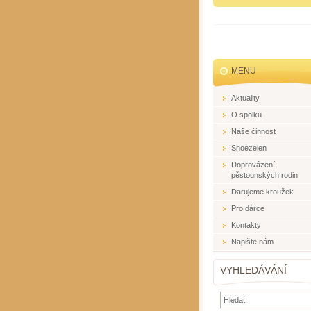
MENU
Aktuality
O spolku
Naše činnost
Snoezelen
Doprovázení
pěstounských rodin
Darujeme kroužek
Pro dárce
Kontakty
Napište nám
VYHLEDÁVÁNÍ