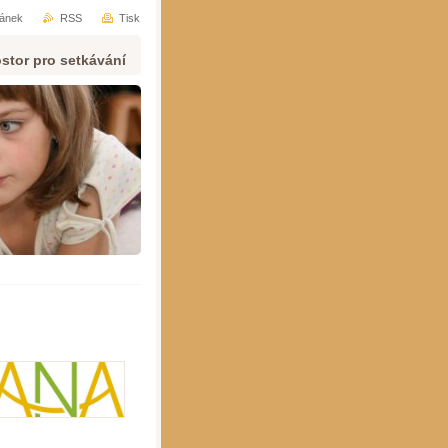
ránek
RSS
Tisk
stor pro setkávání