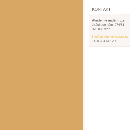
KONTAKT
Akademie nadání, z.s.
Jiráskovo nám. 274/31
326 00 Plzeň
info@aka
demie-na
dani.cz
+420 604 612 205