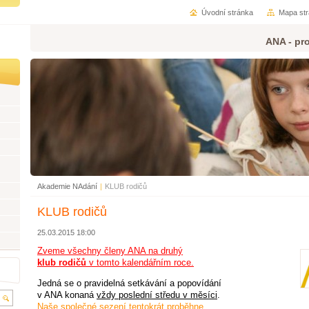
Úvodní stránka
Mapa st
ANA - pro
Akademie NAdání
|
KLUB rodičů
KLUB rodičů
25.03.2015 18:00
Zveme všechny členy ANA na druhý
klub rodičů
v tomto kalendářním roce.
Jedná se o pravidelná setkávání a popovídání
v ANA konaná
vždy poslední středu v měsíci
.
Naše společné
sezení
tentokrát
p
roběhne