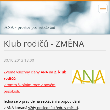
ANA - prostor pro setkávání
Klub rodičů - ZMĚNA
30.10.2013 18:00
Zveme všechny členy ANA na
2. klub
rodičů
v tomto školním roce v novém
působišti.
Jedná se o pravidelná setkávání a popovídání
v ANA konaná
vždy poslední středu v měsíci
.