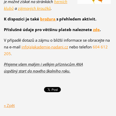
je možné získat na stránkách
herních
klubů
a
zájmových kroužků
.
K dispozici je také
brožura
s
přehledem aktivit.
Příslušné údaje pro většinu plateb naleznete
zde
.
V případě dotazů a zájmu o bližší informace se obracejte na
na e-mail
info(a)akademie-nadani.cz
nebo telefon
604 612
205
.
Přejeme všem malým i velkým příznivcům ANA
úspěšný start do nového školního roku.
« Zpět