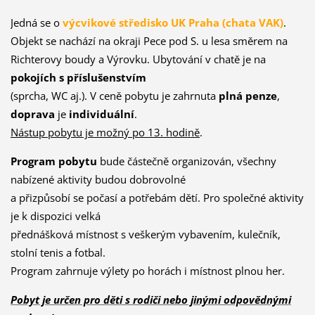
Jedná se o
výcvikové středisko UK Praha (cha
ta VAK)
.
Objekt se nachází na okraji Pece pod S. u lesa směrem na
Richterovy boudy a Výrovku. Ubytování v chatě je na
pokojích s příslušenstvím
(sprcha, WC aj.). V ceně pobytu je zahrnuta
plná penze
,
doprava
je
individuální
.
Nástup pobytu je možný po 13. hodině
.
Program pobytu
bude částečně organizován, všechny
nabízené aktivity budou dobrovolné
a přizpůsobí se počasí a potřebám dětí. Pro společné aktivity
je k dispozici velká
přednášková místnost s veškerým vybavením, kulečník,
stolní tenis a fotbal.
Program zahrnuje výlety po horách i místnost plnou her.
Pobyt je určen pro děti s rodiči nebo jinými odpovědnými