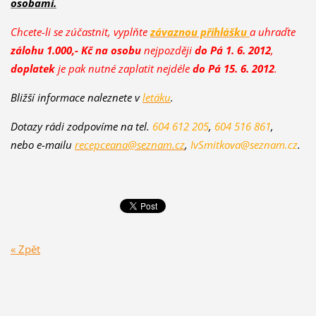
osobami.
Chcete-li se zúčastnit, vyplňte
závaznou přihlášku
a uhraďte
zálohu 1.000,- Kč na osobu
nejpozději
do Pá 1. 6. 2012
,
doplatek
je pak nutné zaplatit nejdéle
do Pá 15. 6. 2012
.
Bližší informace naleznete v
letáku
.
Dotazy rádi zodpovíme na tel.
604 612 205
,
604 516 861
,
nebo e-mailu
recepceana@seznam.cz
,
IvSmitko
va@seznam.cz
.
« Zpět