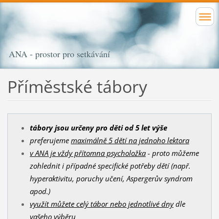
ANA - prostor pro setkávání
Příměstské tábory
tábory jsou určeny pro děti od 5 let výše
preferujeme
maximálně 5 dětí na jednoho lektora
v ANA je vždy přítomna psycholožka
- proto můžeme
zohlednit i případné specifické potřeby dětí (např.
hyperaktivitu, poruchy učení, Aspergerův syndrom
apod.)
využít můžete celý tábor nebo jednotlivé dny
dle
vašeho výběru