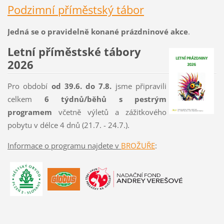
Podzimní p
říměs
t
s
ký tábor
Jedná se o pravidelně konané prázdninové akce
.
Letní příměstské tábory
2026
Pro období
od 39.6. do 7.8.
jsme připravili
celkem
6 týdnů/běhů s pestrým
programem
včetně výletů a zážitkového
pobytu v délce 4 dnů (21.7. - 24.7.).
Informace o programu najdete v
BROŽUŘE
: